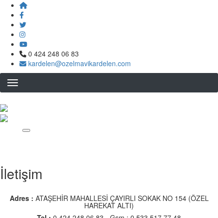
Ana
içeriğe
atla
0 424 248 06 83
kardelen@ozelmavikardelen.com
İletişim
Adres :
ATAŞEHİR MAHALLESİ ÇAYIRLI SOKAK NO 154 (ÖZEL
HAREKAT ALTI)
Tel :
0 424 248 06 83 - Gsm : 0 533 517 77 48