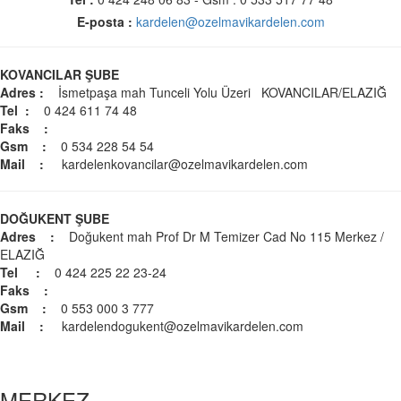
E-posta :
kardelen@ozelmavikardelen.com
KOVANCILAR ŞUBE
Adres :
İsmetpaşa mah Tunceli Yolu Üzeri KOVANCILAR/ELAZIĞ
Tel :
0 424 611 74 48
Faks :
Gsm :
0 534 228 54 54
Mail :
kardelenkovancilar@ozelmavikardelen.com
DOĞUKENT ŞUBE
Adres :
Doğukent mah Prof Dr M Temizer Cad No 115 Merkez /
ELAZIĞ
Tel :
0 424 225 22 23-24
Faks :
Gsm :
0 553 000 3 777
Mail :
kardelendogukent@ozelmavikardelen.com
MERKEZ